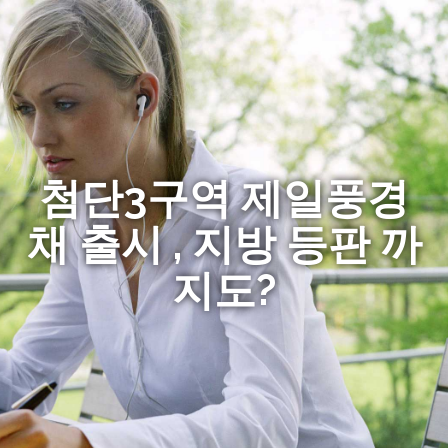
첨단3구역 제일풍경
채 출시 , 지방 등판 까
지도?